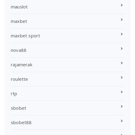
mauslot
maxbet
maxbet sport
nova88
rajamerak
roulette
rtp
sbobet
sbobet88