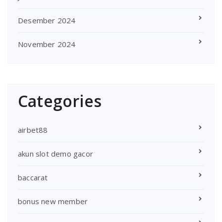
Desember 2024
November 2024
Categories
airbet88
akun slot demo gacor
baccarat
bonus new member