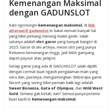
Kemenangan Maksimal
dengan GADUNSLOT
Kalo ngomongin
kemenangan maksimal
, di
link
alternatif gadunslot
lo bakal nemuin banyak hal
yang bikin peluang menang makin gede. Salah
satunya adalah
slot gacor
yang banyak banget di
2025. Gacor di sini artinya, mesin slot yang punya
frekuensi kemenangan tinggi, jadi lebih gampang
dapet payout atau jackpot.
Setiap game yang ada di GADUNSLOT udah dipilih
dengan cermat buat ngasih pengalaman main yang
seru dan, pastinya, menguntungkan. Beberapa game
favorit yang sering bikin pemain balik lagi adalah
Sweet Bonanza
,
Gate of Olympus
, dan
Wild West
Gold
. Gimana gak betah, kan? Semua punya potensi
buat kasih lo
kemenangan maksimal
.