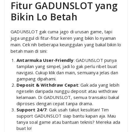
Fitur GADUNSLOT yang
Bikin Lo Betah
GADUNSLOT gak cuma jago di urusan game, tapi
juga unggul di fitur-fitur keren yang bikin lo nyaman
main. Cek nih beberapa keunggulan yang bakal bikin lo
betah main di sini:
Antarmuka User-Friendly
: GADUNSLOT punya
tampilan yang simpel, jadi lo gak perlu ribet buat
navigasi. Cukup klik dan main, semuanya jelas dan
gampang dipahami.
Deposit & Withdraw Cepat
: Gak ada yang lebih
ngeselin daripada nunggu deposit atau withdraw
kelamaan. Di GADUNSLOT, semua transaksi bakal
diproses dengan cepat tanpa drama.
Support 24/7
: Gak usah takut kesulitan! Tim
support GADUNSLOT siap bantu kapan aja. Mau
tanya soal game atau bantuan teknis? Mereka ada
buat lo!