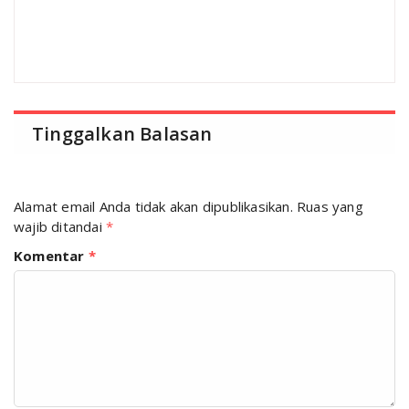
Tinggalkan Balasan
Alamat email Anda tidak akan dipublikasikan.
Ruas yang
wajib ditandai
*
Komentar
*