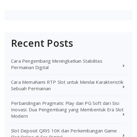
Recent Posts
Cara Pengembang Meningkatkan Stabilitas
Permainan Digital
Cara Memahami RTP Slot untuk Menilai Karakteristik
Sebuah Permainan
Perbandingan Pragmatic Play dan PG Soft dari Sisi
Inovasi: Dua Pengembang yang Membentuk Era Slot
Modern
Slot Deposit QRIS 10K dan Perkembangan Game
Slot Online di Era Digital