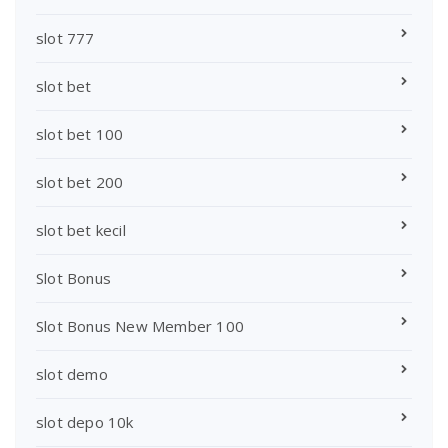
slot 777
slot bet
slot bet 100
slot bet 200
slot bet kecil
Slot Bonus
Slot Bonus New Member 100
slot demo
slot depo 10k