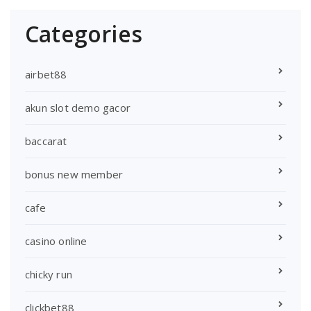
Categories
airbet88
akun slot demo gacor
baccarat
bonus new member
cafe
casino online
chicky run
clickbet88