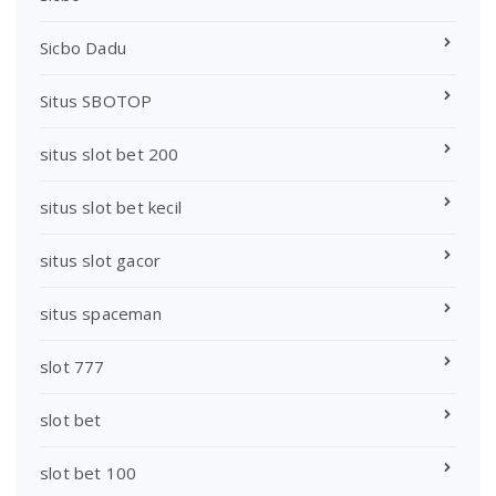
Sicbo Dadu
Situs SBOTOP
situs slot bet 200
situs slot bet kecil
situs slot gacor
situs spaceman
slot 777
slot bet
slot bet 100