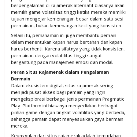
berpengalaman di rajamerak alternatif biasanya akan
memilih game volatilitas tinggi ketika mereka memiliki
tujuan mengejar kemenangan besar dalam satu sesi
permainan, bukan kemenangan kecil yang konsisten.
Selain itu, pemahaman ini juga membantu pemain
dalam menentukan kapan harus bertahan dan kapan
harus berhenti. Karena sifatnya yang tidak konsisten,
permainan dengan volatilitas tinggi sangat
bergantung pada manajemen emosi dan modal.
Peran Situs Rajamerak dalam Pengalaman
Bermain
Dalam ekosistem digital, situs rajamerak sering
menjadi pusat akses bagi pemain yang ingin
mengeksplorasi berbagai jenis permainan Pragmatic
Play. Platform ini biasanya menyediakan berbagai
pilihan game dengan tingkat volatilitas yang berbeda,
sehingga pemain dapat menyesuaikan gaya bermain
mereka.
Keunggulan dari situs rajamerak adalah kemudahan