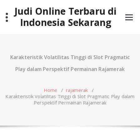
Skip
Judi Online Terbaru di
to
content
Indonesia Sekarang
Karakteristik Volatilitas Tinggi di Slot Pragmatic
Play dalam Perspektif Permainan Rajamerak
Home
/
rajamerak
/
Karakteristik Volatilitas Tinggi di Slot Pragmatic Play dalam
Perspektif Permainan Rajamerak