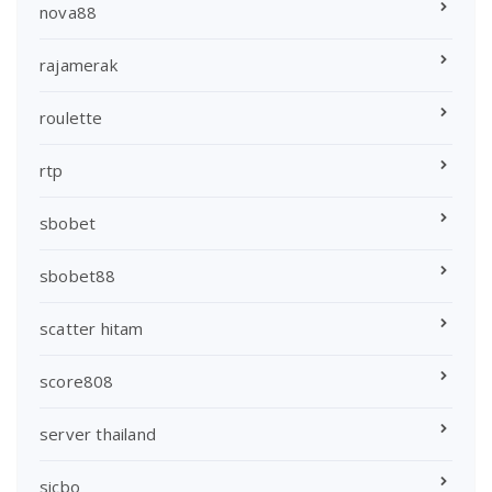
nova88
rajamerak
roulette
rtp
sbobet
sbobet88
scatter hitam
score808
server thailand
sicbo