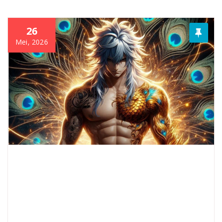
26
Mei, 2026