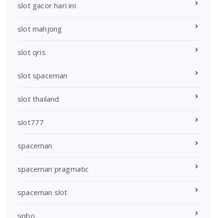
slot gacor hari ini
slot mahjong
slot qris
slot spaceman
slot thailand
slot777
spaceman
spaceman pragmatic
spaceman slot
spbo