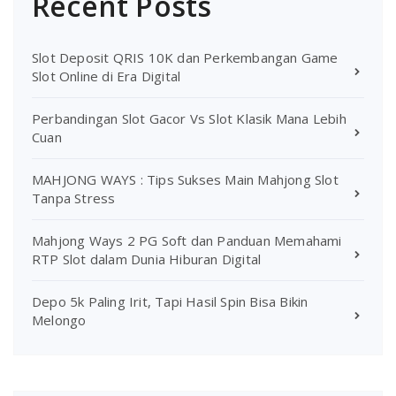
Recent Posts
Slot Deposit QRIS 10K dan Perkembangan Game
Slot Online di Era Digital
Perbandingan Slot Gacor Vs Slot Klasik Mana Lebih
Cuan
MAHJONG WAYS : Tips Sukses Main Mahjong Slot
Tanpa Stress
Mahjong Ways 2 PG Soft dan Panduan Memahami
RTP Slot dalam Dunia Hiburan Digital
Depo 5k Paling Irit, Tapi Hasil Spin Bisa Bikin
Melongo