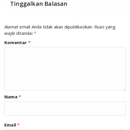
Tinggalkan Balasan
Alamat email Anda tidak akan dipublikasikan.
Ruas yang
wajib ditandai
*
Komentar
*
Nama
*
Email
*