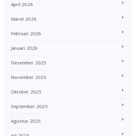
April 2026
Maret 2026
Februari 2026
Januari 2026
Desember 2025
November 2025
Oktober 2025
September 2025
Agustus 2025
Juli 2025