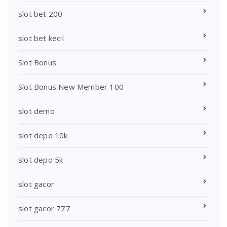
slot bet 200
slot bet kecil
Slot Bonus
Slot Bonus New Member 100
slot demo
slot depo 10k
slot depo 5k
slot gacor
slot gacor 777