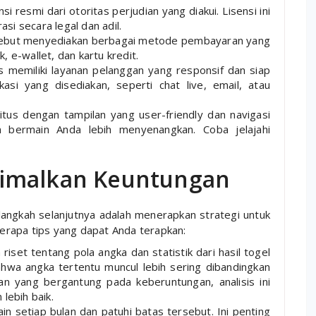
ensi resmi dari otoritas perjudian yang diakui. Lisensi ini
i secara legal dan adil.
ersebut menyediakan berbagai metode pembayaran yang
 e-wallet, dan kartu kredit.
us memiliki layanan pelanggan yang responsif dan siap
si yang disediakan, seperti chat live, email, atau
Situs dengan tampilan yang user-friendly dan navigasi
bermain Anda lebih menyenangkan. Coba jelajahi
simalkan Keuntungan
langkah selanjutnya adalah menerapkan strategi untuk
rapa tips yang dapat Anda terapkan:
n riset tentang pola angka dan statistik dari hasil togel
wa angka tertentu muncul lebih sering dibandingkan
an yang bergantung pada keberuntungan, analisis ini
ebih baik.
n setiap bulan dan patuhi batas tersebut. Ini penting