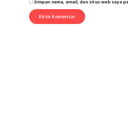
Simpan nama, email, dan situs web saya p