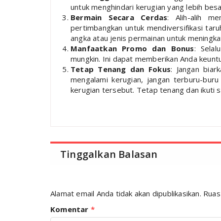
untuk menghindari kerugian yang lebih bes
Bermain Secara Cerdas
: Alih-alih 
pertimbangkan untuk mendiversifikasi ta
angka atau jenis permainan untuk meningka
Manfaatkan Promo dan Bonus
: Sela
mungkin. Ini dapat memberikan Anda keunt
Tetap Tenang dan Fokus
: Jangan bia
mengalami kerugian, jangan terburu-buru
kerugian tersebut. Tetap tenang dan ikuti s
Tinggalkan Balasan
Alamat email Anda tidak akan dipublikasikan.
Ruas
Komentar
*