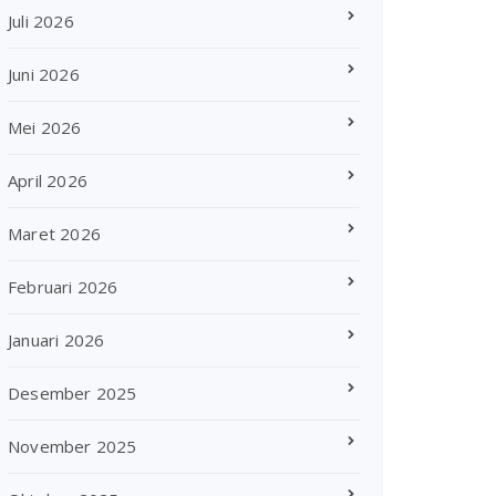
Juli 2026
Juni 2026
Mei 2026
April 2026
Maret 2026
Februari 2026
Januari 2026
Desember 2025
November 2025