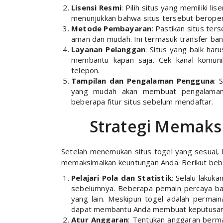
Lisensi Resmi
: Pilih situs yang memiliki lis
menunjukkan bahwa situs tersebut beroperas
Metode Pembayaran
: Pastikan situs t
aman dan mudah. Ini termasuk transfer bank,
Layanan Pelanggan
: Situs yang baik har
membantu kapan saja. Cek kanal komunika
telepon.
Tampilan dan Pengalaman Pengguna
: 
yang mudah akan membuat pengalaman 
beberapa fitur situs sebelum mendaftar.
Strategi Memak
Setelah menemukan situs togel yang sesuai, 
memaksimalkan keuntungan Anda. Berikut bebe
Pelajari Pola dan Statistik
: Selalu lakuka
sebelumnya. Beberapa pemain percaya bah
yang lain. Meskipun togel adalah permain
dapat membantu Anda membuat keputusan l
Atur Anggaran
: Tentukan anggaran bermai