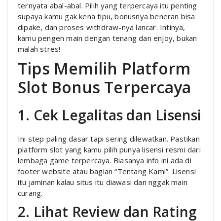
ternyata abal-abal. Pilih yang terpercaya itu penting
supaya kamu gak kena tipu, bonusnya beneran bisa
dipake, dan proses withdraw-nya lancar. Intinya,
kamu pengen main dengan tenang dan enjoy, bukan
malah stres!
Tips Memilih Platform
Slot Bonus Terpercaya
1. Cek Legalitas dan Lisensi
Ini step paling dasar tapi sering dilewatkan. Pastikan
platform slot yang kamu pilih punya lisensi resmi dari
lembaga game terpercaya. Biasanya info ini ada di
footer website atau bagian “Tentang Kami”. Lisensi
itu jaminan kalau situs itu diawasi dan nggak main
curang.
2. Lihat Review dan Rating