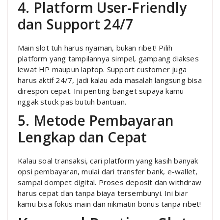
4. Platform User-Friendly
dan Support 24/7
Main slot tuh harus nyaman, bukan ribet! Pilih
platform yang tampilannya simpel, gampang diakses
lewat HP maupun laptop. Support customer juga
harus aktif 24/7, jadi kalau ada masalah langsung bisa
direspon cepat. Ini penting banget supaya kamu
nggak stuck pas butuh bantuan.
5. Metode Pembayaran
Lengkap dan Cepat
Kalau soal transaksi, cari platform yang kasih banyak
opsi pembayaran, mulai dari transfer bank, e-wallet,
sampai dompet digital. Proses deposit dan withdraw
harus cepat dan tanpa biaya tersembunyi. Ini biar
kamu bisa fokus main dan nikmatin bonus tanpa ribet!