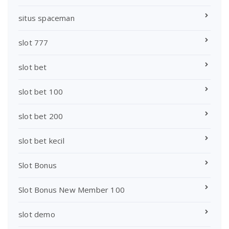
situs spaceman
slot 777
slot bet
slot bet 100
slot bet 200
slot bet kecil
Slot Bonus
Slot Bonus New Member 100
slot demo