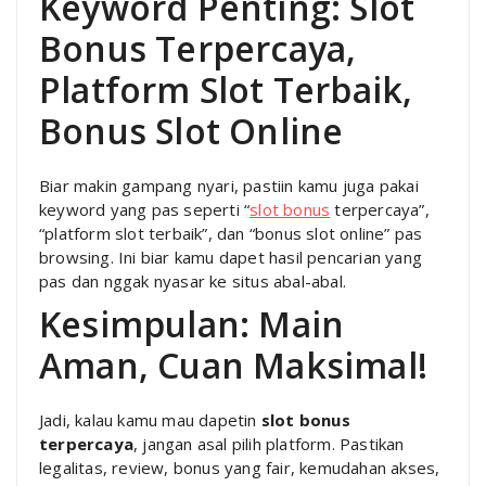
Keyword Penting: Slot
Bonus Terpercaya,
Platform Slot Terbaik,
Bonus Slot Online
Biar makin gampang nyari, pastiin kamu juga pakai
keyword yang pas seperti “
slot bonus
terpercaya”,
“platform slot terbaik”, dan “bonus slot online” pas
browsing. Ini biar kamu dapet hasil pencarian yang
pas dan nggak nyasar ke situs abal-abal.
Kesimpulan: Main
Aman, Cuan Maksimal!
Jadi, kalau kamu mau dapetin
slot bonus
terpercaya
, jangan asal pilih platform. Pastikan
legalitas, review, bonus yang fair, kemudahan akses,