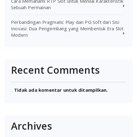
Cara Memahami RTP Slot untuk Menilai Karakteristik
Sebuah Permainan
Perbandingan Pragmatic Play dan PG Soft dari Sisi
Inovasi: Dua Pengembang yang Membentuk Era Slot
Modern
Recent Comments
Tidak ada komentar untuk ditampilkan.
Archives