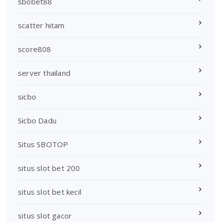
sbobet88
scatter hitam
score808
server thailand
sicbo
Sicbo Dadu
Situs SBOTOP
situs slot bet 200
situs slot bet kecil
situs slot gacor