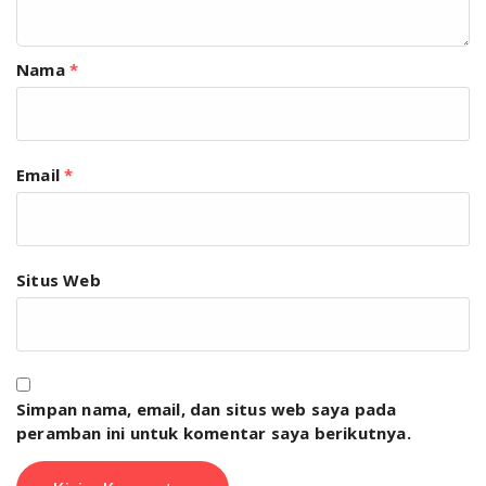
Nama
*
Email
*
Situs Web
Simpan nama, email, dan situs web saya pada
peramban ini untuk komentar saya berikutnya.