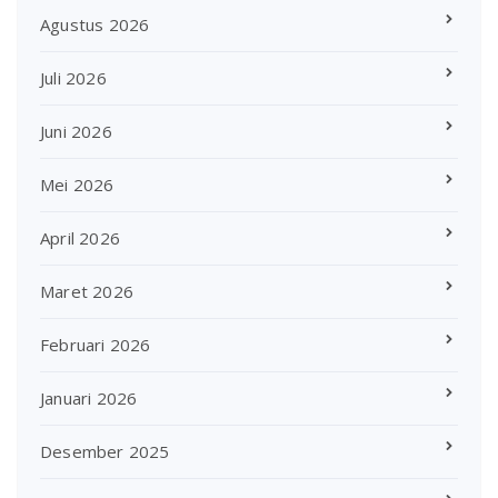
Agustus 2026
Juli 2026
Juni 2026
Mei 2026
April 2026
Maret 2026
Februari 2026
Januari 2026
Desember 2025