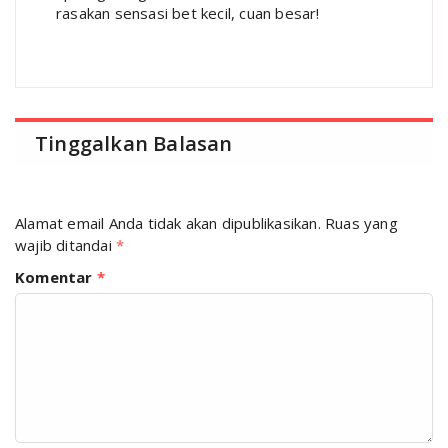
rasakan sensasi bet kecil, cuan besar!
Tinggalkan Balasan
Alamat email Anda tidak akan dipublikasikan.
Ruas yang
wajib ditandai
*
Komentar
*