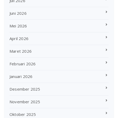
Juli 2026
Juni 2026
Mei 2026
April 2026
Maret 2026
Februari 2026
Januari 2026
Desember 2025
November 2025
Oktober 2025