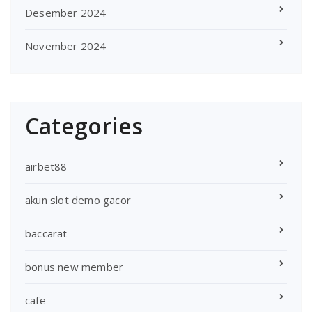
Desember 2024
November 2024
Categories
airbet88
akun slot demo gacor
baccarat
bonus new member
cafe