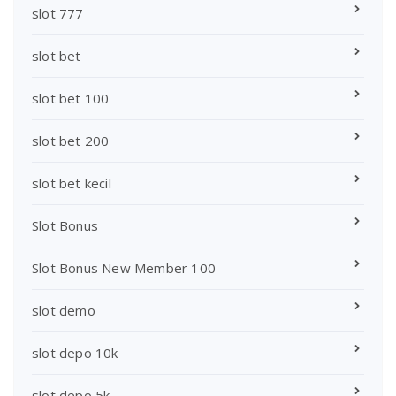
slot 777
slot bet
slot bet 100
slot bet 200
slot bet kecil
Slot Bonus
Slot Bonus New Member 100
slot demo
slot depo 10k
slot depo 5k