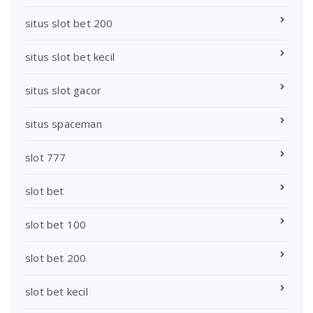
situs slot bet 200
situs slot bet kecil
situs slot gacor
situs spaceman
slot 777
slot bet
slot bet 100
slot bet 200
slot bet kecil