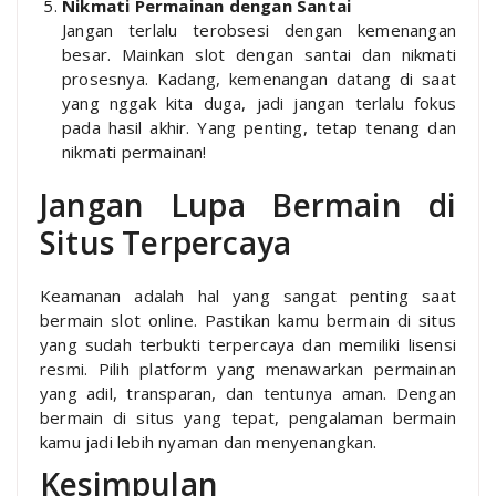
Nikmati Permainan dengan Santai
Jangan terlalu terobsesi dengan kemenangan
besar. Mainkan slot dengan santai dan nikmati
prosesnya. Kadang, kemenangan datang di saat
yang nggak kita duga, jadi jangan terlalu fokus
pada hasil akhir. Yang penting, tetap tenang dan
nikmati permainan!
Jangan Lupa Bermain di
Situs Terpercaya
Keamanan adalah hal yang sangat penting saat
bermain slot online. Pastikan kamu bermain di situs
yang sudah terbukti terpercaya dan memiliki lisensi
resmi. Pilih platform yang menawarkan permainan
yang adil, transparan, dan tentunya aman. Dengan
bermain di situs yang tepat, pengalaman bermain
kamu jadi lebih nyaman dan menyenangkan.
Kesimpulan