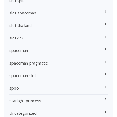
slot qris
slot spaceman
slot thailand
slot777
spaceman
spaceman pragmatic
spaceman slot
spbo
starlight princess
Uncategorized