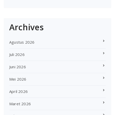
Archives
Agustus 2026
Juli 2026
Juni 2026
Mei 2026
April 2026
Maret 2026