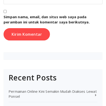
Simpan nama, email, dan situs web saya pada
peramban ini untuk komentar saya berikutnya.
Recent Posts
Permainan Online Kini Semakin Mudah Diakses Lewat
Ponsel