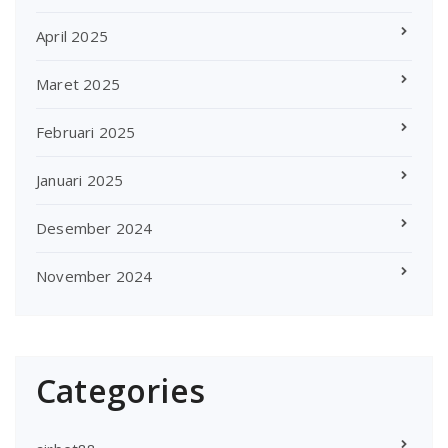
April 2025
Maret 2025
Februari 2025
Januari 2025
Desember 2024
November 2024
Categories