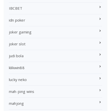
IBCBET
idn poker
joker gaming
joker slot
judi bola
klikwin88
lucky neko
mah-jong wins
mahjong