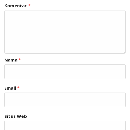
Komentar
*
Nama
*
Email
*
Situs Web