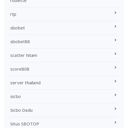
roulette
rtp
sbobet
sbobet88
scatter hitam
score808
server thailand
sicbo
Sicbo Dadu
Situs SBOTOP