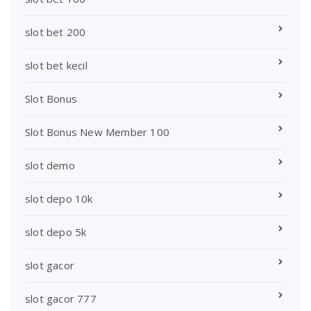
slot bet 200
slot bet kecil
Slot Bonus
Slot Bonus New Member 100
slot demo
slot depo 10k
slot depo 5k
slot gacor
slot gacor 777