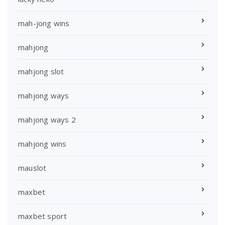
mah-jong wins
mahjong
mahjong slot
mahjong ways
mahjong ways 2
mahjong wins
mauslot
maxbet
maxbet sport