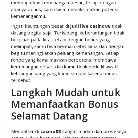
mendapatkan kemenangan besar, tetapi dengan
adanya bonus, kamu bisa memaksimalkan potensi
kemenanganmu.
Ingat, keuntungan besar di
judi live casino88
tidak
datang begitu saja. Terkadang, keberuntungan tidak
berpihak pada kita, tetapi dengan bonus yang
melimpah, kamu bisa bermain lebih lama dan dengan
begitu meningkatkan peluang kemenangan. Setiap
ronde yang kamu mainkan berpotensi membawa
kemenangan besar, dan kamu tidak perlu khawatir
kehilangan uang yang kamu simpan karena bonus
tersebut.
Langkah Mudah untuk
Memanfaatkan Bonus
Selamat Datang
Mendaftar di
casino88
sangat mudah dan prosesnya