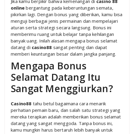
Jika kamu berpikir bahwa kemenangan di
casino 88
online
bergantung pada keberuntungan semata,
pikirkan lagi. Dengan bonus yang diberikan, kamu bisa
menguji berbagai jenis permainan dan mempelajari
aturan serta strategi secara langsung. Bonus ini
memberimu ruang untuk belajar tanpa kehilangan
banyak uang. Inilah alasan mengapa bonus selamat
datang di
casino88
sangat penting dan dapat
memberi keuntungan besar dalam jangka panjang.
Mengapa Bonus
Selamat Datang Itu
Sangat Menggiurkan?
Casino88
tahu betul bagaimana cara menarik
perhatian pemain baru, dan salah satu strategi yang
mereka terapkan adalah memberikan bonus selamat
datang yang sangat menggoda. Tanpa bonus ini,
kamu mungkin harus bertaruh lebih banyak untuk