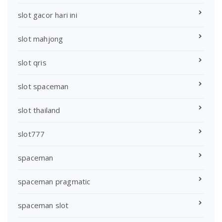
slot gacor hari ini
slot mahjong
slot qris
slot spaceman
slot thailand
slot777
spaceman
spaceman pragmatic
spaceman slot