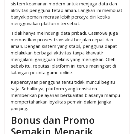
sistem keamanan modern untuk menjaga data dan
aktivitas pengguna tetap aman. Langkah ini membuat
banyak pemain merasa lebih percaya diri ketika
menggunakan platform tersebut.
Tidak hanya melindungi data pribadi, Casino88 juga
memastikan proses transaksi berjalan cepat dan
aman. Dengan sistem yang stabil, pengguna dapat
melakukan berbagai aktivitas tanpa khawatir
mengalami gangguan teknis yang merugikan. Oleh
sebab itu, reputasi platform ini terus meningkat di
kalangan pecinta game online.
Kepercayaan pengguna tentu tidak muncul begitu
saja. Sebaliknya, platform yang konsisten
memberikan pelayanan berkualitas biasanya mampu
mempertahankan loyalitas pemain dalam jangka
panjang.
Bonus dan Promo
Semakin Menarik