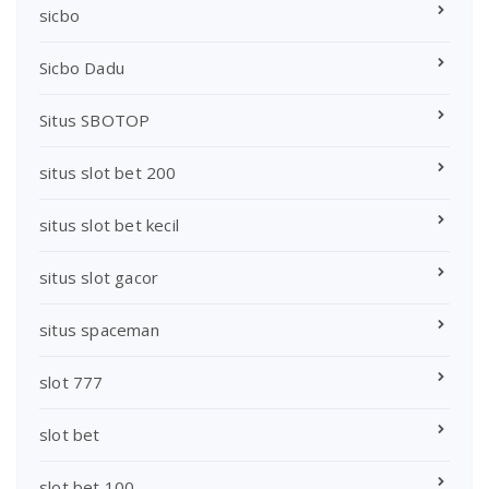
sicbo
Sicbo Dadu
Situs SBOTOP
situs slot bet 200
situs slot bet kecil
situs slot gacor
situs spaceman
slot 777
slot bet
slot bet 100