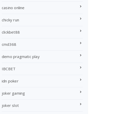
casino online
chicky run
clickbet88
cmd368
demo pragmatic play
IBCBET
idn poker
joker gaming
joker slot