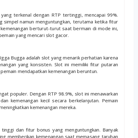
k yang terkenal dengan RTP tertinggi, mencapai 99%.
g simpel namun menguntungkan, terutama ketika fitur
kemenangan berturut-turut saat bermain di mode ini,
pemain yang mencari slot gacor.
ga Bugga adalah slot yang menarik perhatian karena
angan yang konsisten. Slot ini memiliki fitur putaran
h pemain mendapatkan kemenangan beruntun.
angat populer. Dengan RTP 98.9%, slot ini menawarkan
dan kemenangan kecil secara berkelanjutan. Pemain
k meningkatkan kemenangan mereka.
 tinggi dan fitur bonus yang menguntungkan. Banyak
ring memberikan kemenangan saat memasang taruhan