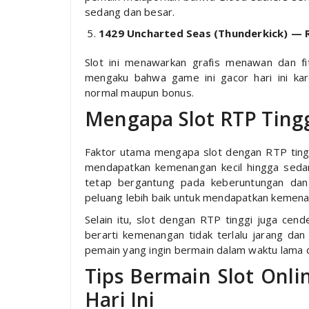
sedang dan besar.
1429 Uncharted Seas (Thunderkick) — 
Slot ini menawarkan grafis menawan dan fi
mengaku bahwa game ini gacor hari ini k
normal maupun bonus.
Mengapa Slot RTP Tingg
Faktor utama mengapa slot dengan RTP tingg
mendapatkan kemenangan kecil hingga seda
tetap bergantung pada keberuntungan dan 
peluang lebih baik untuk mendapatkan kemenan
Selain itu, slot dengan RTP tinggi juga cend
berarti kemenangan tidak terlalu jarang dan 
pemain yang ingin bermain dalam waktu lama 
Tips Bermain Slot Onli
Hari Ini