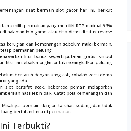
menangan saat bermain slot gacor hari ini, berikut
da memilih permainan yang memiliki RTP minimal 96%
ia di halaman info game atau bisa dicari di situs review
as kerugian dan kemenangan sebelum mulai bermain.
t tetap permainan peluang.
nawarkan fitur bonus seperti putaran gratis, simbol
n fitur ini sebaik mungkin untuk meningkatkan peluang
belum bertaruh dengan uang asli, cobalah versi demo
itur yang ada.
 slot bersifat acak, beberapa pemain melaporkan
berikan hasil lebih baik. Catat pola kemenangan dan
:
Misalnya, bermain dengan taruhan sedang dan tidak
eluang bertahan lama di permainan.
Ini Terbukti?