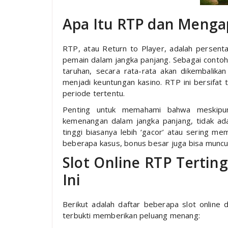
Apa Itu RTP dan Menga
RTP, atau Return to Player, adalah persenta
pemain dalam jangka panjang. Sebagai contoh
taruhan, secara rata-rata akan dikembalik
menjadi keuntungan kasino. RTP ini bersifat 
periode tertentu.
Penting untuk memahami bahwa meskipun
kemenangan dalam jangka panjang, tidak ad
tinggi biasanya lebih ‘gacor’ atau sering m
beberapa kasus, bonus besar juga bisa muncul
Slot Online RTP Tertin
Ini
Berikut adalah daftar beberapa slot online 
terbukti memberikan peluang menang: