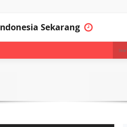
 Indonesia Sekarang
Search
for: