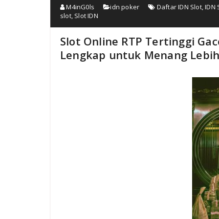
M4inG0ls
idn poker
Daftar IDN Slot
,
IDN 
slot
,
Slot IDN
Slot Online RTP Tertinggi Gac
Lengkap untuk Menang Lebih