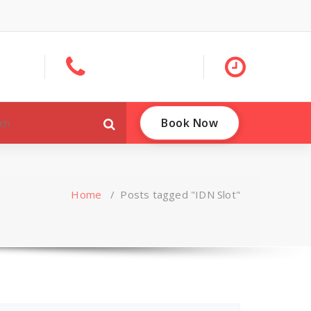
Book Now
Home
/
Posts tagged "IDN Slot"