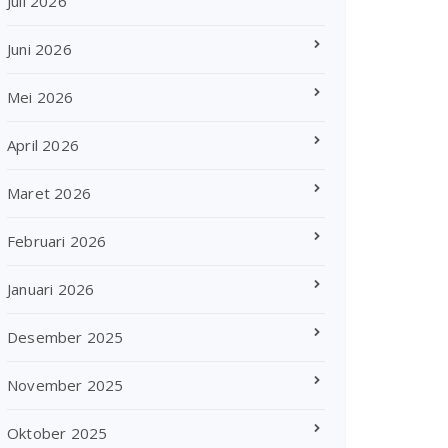
Juli 2026
Juni 2026
Mei 2026
April 2026
Maret 2026
Februari 2026
Januari 2026
Desember 2025
November 2025
Oktober 2025