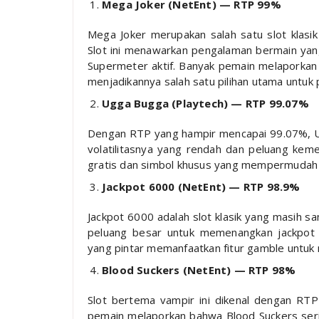
Mega Joker (NetEnt) — RTP 99%
Mega Joker merupakan salah satu slot klasi
Slot ini menawarkan pengalaman bermain yan
Supermeter aktif. Banyak pemain melaporkan 
menjadikannya salah satu pilihan utama untuk 
Ugga Bugga (Playtech) — RTP 99.07%
Dengan RTP yang hampir mencapai 99.07%, Ug
volatilitasnya yang rendah dan peluang kemen
gratis dan simbol khusus yang mempermuda
Jackpot 6000 (NetEnt) — RTP 98.9%
Jackpot 6000 adalah slot klasik yang masih s
peluang besar untuk memenangkan jackpot 
yang pintar memanfaatkan fitur gamble untu
Blood Suckers (NetEnt) — RTP 98%
Slot bertema vampir ini dikenal dengan RTP
pemain melaporkan bahwa Blood Suckers se