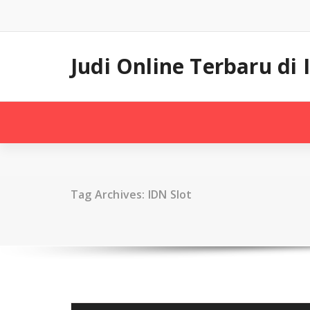
Skip
to
content
Judi Online Terbaru di
Tag Archives: IDN Slot