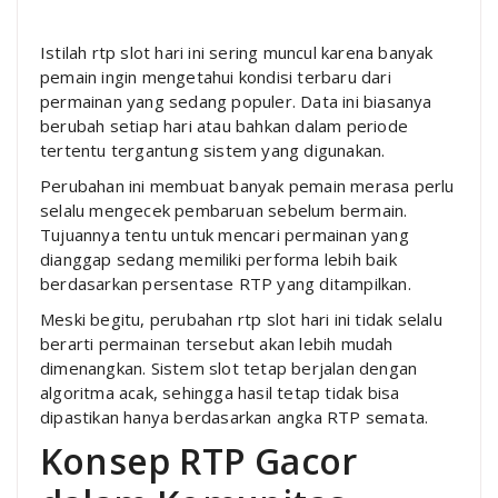
Istilah rtp slot hari ini sering muncul karena banyak
pemain ingin mengetahui kondisi terbaru dari
permainan yang sedang populer. Data ini biasanya
berubah setiap hari atau bahkan dalam periode
tertentu tergantung sistem yang digunakan.
Perubahan ini membuat banyak pemain merasa perlu
selalu mengecek pembaruan sebelum bermain.
Tujuannya tentu untuk mencari permainan yang
dianggap sedang memiliki performa lebih baik
berdasarkan persentase RTP yang ditampilkan.
Meski begitu, perubahan rtp slot hari ini tidak selalu
berarti permainan tersebut akan lebih mudah
dimenangkan. Sistem slot tetap berjalan dengan
algoritma acak, sehingga hasil tetap tidak bisa
dipastikan hanya berdasarkan angka RTP semata.
Konsep RTP Gacor