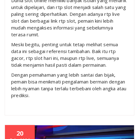
Dunia slot online memiliki banyak istilah yang menarik
untuk dipelajari, dan rtp slot menjadi salah satu yang
paling sering diperhatikan. Dengan adanya rtp live
slot dan berbagai link rtp slot, pemain kini lebih
mudah mengakses informasi yang sebelumnya
terasa rumit.
Meski begitu, penting untuk tetap melihat semua
data ini sebagai referensi tambahan. Baik itu rtp
gacor, rtp slot hari ini, maupun rtp live, semuanya
tidak menjamin hasil pasti dalam permainan.
Dengan pemahaman yang lebih santai dan bijak,
pemain bisa menikmati pengalaman bermain dengan
lebih nyaman tanpa terlalu terbebani oleh angka atau
prediksi.
20