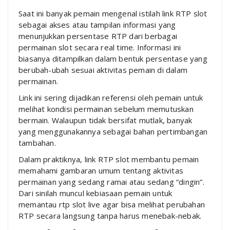
Saat ini banyak pemain mengenal istilah link RTP slot
sebagai akses atau tampilan informasi yang
menunjukkan persentase RTP dari berbagai
permainan slot secara real time. Informasi ini
biasanya ditampilkan dalam bentuk persentase yang
berubah-ubah sesuai aktivitas pemain di dalam
permainan.
Link ini sering dijadikan referensi oleh pemain untuk
melihat kondisi permainan sebelum memutuskan
bermain. Walaupun tidak bersifat mutlak, banyak
yang menggunakannya sebagai bahan pertimbangan
tambahan.
Dalam praktiknya, link RTP slot membantu pemain
memahami gambaran umum tentang aktivitas
permainan yang sedang ramai atau sedang “dingin”.
Dari sinilah muncul kebiasaan pemain untuk
memantau rtp slot live agar bisa melihat perubahan
RTP secara langsung tanpa harus menebak-nebak.