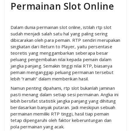
Permainan Slot Online
Dalam dunia permainan slot online, istilah rtp slot
sudah menjadi salah satu hal yang paling sering
dibicarakan oleh para pemain. RTP sendiri merupakan
singkatan dari Return to Player, yaitu persentase
teoretis yang menggambarkan seberapa besar
peluang pengembalian nilai kepada pemain dalam
jangka panjang. Semakin tinggi nilai RTP, biasanya
pemain menganggap peluang permainan tersebut
lebih “ramah” dalam memberikan hasil.
Namun penting dipahami, rtp slot bukanlah jaminan
pasti menang dalam setiap sesi permainan. Angka ini
lebih bersifat statistik jangka panjang yang dihitung
berdasarkan banyak putaran. Jadi meskipun sebuah
permainan memiliki RTP tinggi, hasil tiap pemain
tetap dipengaruhi oleh faktor keberuntungan dan
pola permainan yang acak.