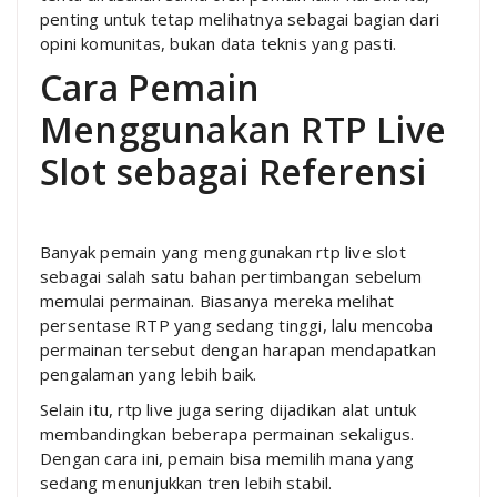
penting untuk tetap melihatnya sebagai bagian dari
opini komunitas, bukan data teknis yang pasti.
Cara Pemain
Menggunakan RTP Live
Slot sebagai Referensi
Banyak pemain yang menggunakan rtp live slot
sebagai salah satu bahan pertimbangan sebelum
memulai permainan. Biasanya mereka melihat
persentase RTP yang sedang tinggi, lalu mencoba
permainan tersebut dengan harapan mendapatkan
pengalaman yang lebih baik.
Selain itu, rtp live juga sering dijadikan alat untuk
membandingkan beberapa permainan sekaligus.
Dengan cara ini, pemain bisa memilih mana yang
sedang menunjukkan tren lebih stabil.