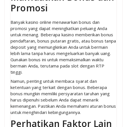
Promosi
Banyak kasino online menawarkan bonus dan
promosi yang dapat meningkatkan peluang Anda
untuk menang. Beberapa kasino memberikan bonus
pendaftaran, bonus putaran gratis, atau bonus tanpa
deposit yang memungkinkan Anda untuk bermain
lebih lama tanpa harus mengeluarkan banyak uang.
Gunakan bonus ini untuk memaksimalkan waktu
bermain Anda, terutama pada slot dengan RTP
tinggi.
Namun, penting untuk membaca syarat dan
ketentuan yang terkait dengan bonus. Beberapa
bonus mungkin memiliki persyaratan taruhan yang
harus dipenuhi sebelum Anda dapat menarik
kemenangan. Pastikan Anda memahami aturan bonus
untuk menghindari kebingungannya.
Perhatikan Faktor Lain