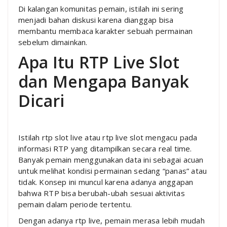
Di kalangan komunitas pemain, istilah ini sering
menjadi bahan diskusi karena dianggap bisa
membantu membaca karakter sebuah permainan
sebelum dimainkan.
Apa Itu RTP Live Slot
dan Mengapa Banyak
Dicari
Istilah rtp slot live atau rtp live slot mengacu pada
informasi RTP yang ditampilkan secara real time.
Banyak pemain menggunakan data ini sebagai acuan
untuk melihat kondisi permainan sedang “panas” atau
tidak. Konsep ini muncul karena adanya anggapan
bahwa RTP bisa berubah-ubah sesuai aktivitas
pemain dalam periode tertentu.
Dengan adanya rtp live, pemain merasa lebih mudah