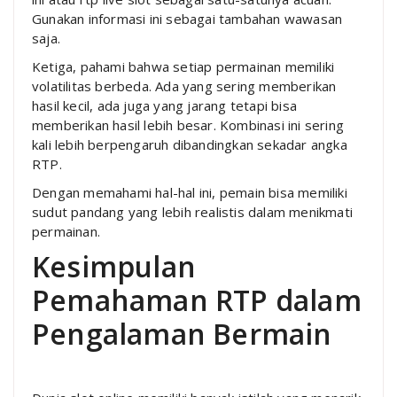
Gunakan informasi ini sebagai tambahan wawasan
saja.
Ketiga, pahami bahwa setiap permainan memiliki
volatilitas berbeda. Ada yang sering memberikan
hasil kecil, ada juga yang jarang tetapi bisa
memberikan hasil lebih besar. Kombinasi ini sering
kali lebih berpengaruh dibandingkan sekadar angka
RTP.
Dengan memahami hal-hal ini, pemain bisa memiliki
sudut pandang yang lebih realistis dalam menikmati
permainan.
Kesimpulan
Pemahaman RTP dalam
Pengalaman Bermain