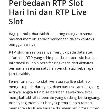
Perbedaan RTP Slot
Hari Ini dan RTP Live
Slot
Bagi pemula, dua istilah ini sering dianggap sama
padahal memiliki sedikit perbedaan dalam konteks
penggunaannya.
RTP slot hari ini biasanya merujuk pada data atau
informasi RTP yang dihimpun dalam periode harian.
Informasi ini lebih bersifat ringkasan dari aktivitas
permainan selama satu hari penuh atau beberapa
jam terakhir.
Sementara itu, rtp slot live atau rtp live slot lebih
mengacu pada data yang diperbarui secara langsung.
Artinya, angka RTP bisa berubah sewaktu-waktu
mengikuti aktivitas pemain yang sedang berlangsung.
Inilah yang membuat banyak pemain lebih tertarik
memantau RTP live karena dianggap lebih “real time”