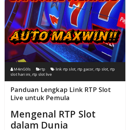
M4inG0ls
rtp
link rtp slot
,
rtp gacor
,
rtp slot
,
rtp
slot hari ini
,
rtp slot live
Panduan Lengkap Link RTP Slot
Live untuk Pemula
Mengenal RTP Slot
dalam Dunia