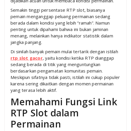
dijadikan acuan untuk membaca kondisi permainan.
Semakin tinggi persentase RTP slot, biasanya
pemain menganggap peluang permainan sedang
berada dalam kondisi yang lebih “ramah”. Namun
penting untuk dipahami bahwa ini bukan jaminan
menang, melainkan hanya indikator statistik dalam
jangka panjang.
Di sinilah banyak pemain mulai tertarik dengan istilah
rtp slot gacor
, yaitu kondisi ketika RTP dianggap
sedang berada di titik yang menguntungkan
berdasarkan pengamatan komunitas pemain.
Meskipun sifatnya tidak pasti, istilah ini cukup populer
karena sering dikaitkan dengan momen permainan
yang terasa lebih aktif.
Memahami Fungsi Link
RTP Slot dalam
Permainan