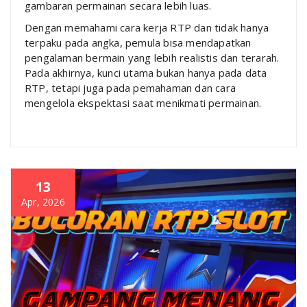
gambaran permainan secara lebih luas.
Dengan memahami cara kerja RTP dan tidak hanya
terpaku pada angka, pemula bisa mendapatkan
pengalaman bermain yang lebih realistis dan terarah.
Pada akhirnya, kunci utama bukan hanya pada data
RTP, tetapi juga pada pemahaman dan cara
mengelola ekspektasi saat menikmati permainan.
13
Apr, 2026