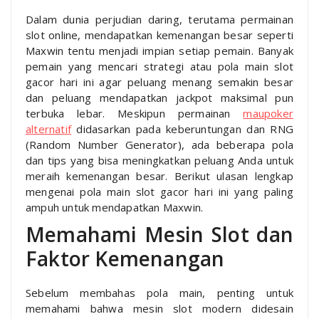
Dalam dunia perjudian daring, terutama permainan
slot online, mendapatkan kemenangan besar seperti
Maxwin tentu menjadi impian setiap pemain. Banyak
pemain yang mencari strategi atau pola main slot
gacor hari ini agar peluang menang semakin besar
dan peluang mendapatkan jackpot maksimal pun
terbuka lebar. Meskipun permainan
maupoker
alternatif
didasarkan pada keberuntungan dan RNG
(Random Number Generator), ada beberapa pola
dan tips yang bisa meningkatkan peluang Anda untuk
meraih kemenangan besar. Berikut ulasan lengkap
mengenai pola main slot gacor hari ini yang paling
ampuh untuk mendapatkan Maxwin.
Memahami Mesin Slot dan
Faktor Kemenangan
Sebelum membahas pola main, penting untuk
memahami bahwa mesin slot modern didesain