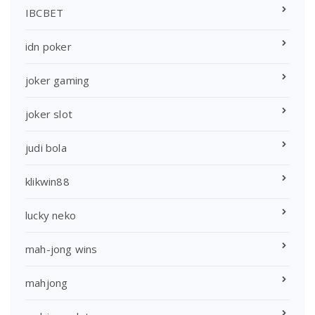
IBCBET
idn poker
joker gaming
joker slot
judi bola
klikwin88
lucky neko
mah-jong wins
mahjong