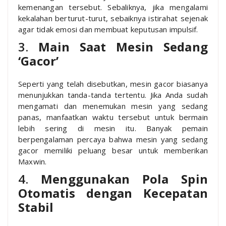
kemenangan tersebut. Sebaliknya, jika mengalami
kekalahan berturut-turut, sebaiknya istirahat sejenak
agar tidak emosi dan membuat keputusan impulsif.
3.
Main Saat Mesin Sedang
‘Gacor’
Seperti yang telah disebutkan, mesin gacor biasanya
menunjukkan tanda-tanda tertentu. Jika Anda sudah
mengamati dan menemukan mesin yang sedang
panas, manfaatkan waktu tersebut untuk bermain
lebih sering di mesin itu. Banyak pemain
berpengalaman percaya bahwa mesin yang sedang
gacor memiliki peluang besar untuk memberikan
Maxwin.
4.
Menggunakan Pola Spin
Otomatis dengan Kecepatan
Stabil