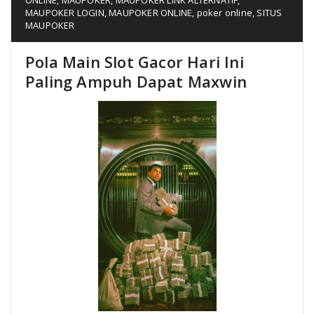
MAUPOKER LOGIN
,
MAUPOKER ONLINE
,
poker online
,
SITUS
MAUPOKER
Pola Main Slot Gacor Hari Ini
Paling Ampuh Dapat Maxwin