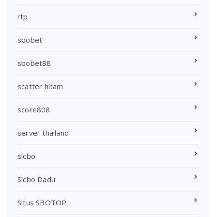
rtp
sbobet
sbobet88
scatter hitam
score808
server thailand
sicbo
Sicbo Dadu
Situs SBOTOP