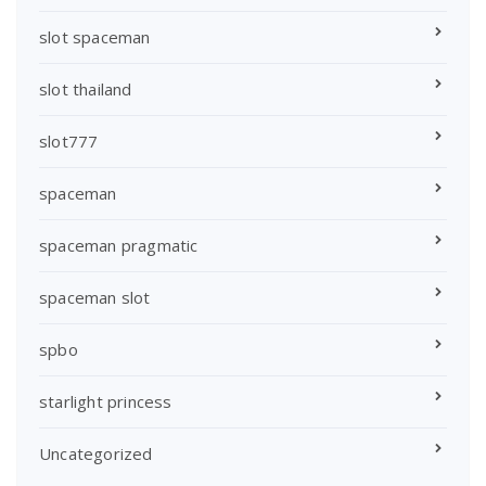
slot spaceman
slot thailand
slot777
spaceman
spaceman pragmatic
spaceman slot
spbo
starlight princess
Uncategorized