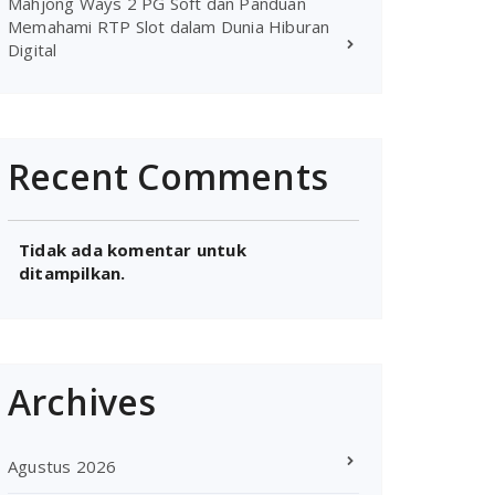
Mahjong Ways 2 PG Soft dan Panduan
Memahami RTP Slot dalam Dunia Hiburan
Digital
Recent Comments
Tidak ada komentar untuk
ditampilkan.
Archives
Agustus 2026