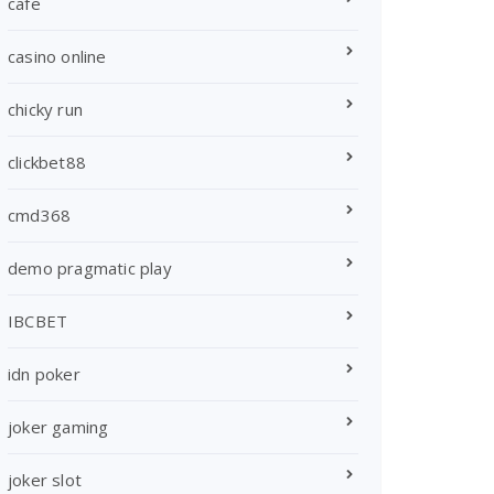
cafe
casino online
chicky run
clickbet88
cmd368
demo pragmatic play
IBCBET
idn poker
joker gaming
joker slot