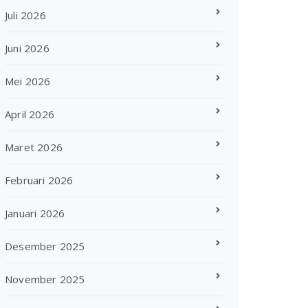
Juli 2026
Juni 2026
Mei 2026
April 2026
Maret 2026
Februari 2026
Januari 2026
Desember 2025
November 2025