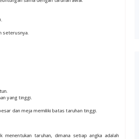
euntungan sama dengan taruhan awal.
.
an seterusnya.
tun.
n yang tinggi.
a besar dan meja memiliki batas taruhan tinggi.
uk menentukan taruhan, dimana setiap angka adalah