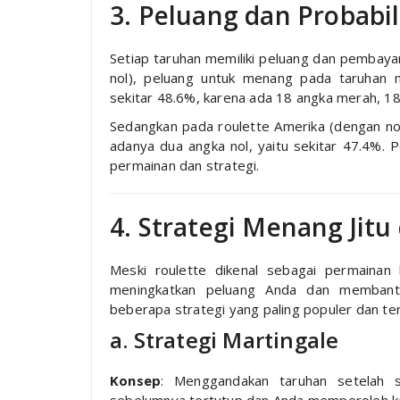
3. Peluang dan Probabil
Setiap taruhan memiliki peluang dan pembaya
nol), peluang untuk menang pada taruhan me
sekitar 48.6%, karena ada 18 angka merah, 18 
Sedangkan pada roulette Amerika (dengan nol 
adanya dua angka nol, yaitu sekitar 47.4%. P
permainan dan strategi.
4. Strategi Menang Jitu
Meski roulette dikenal sebagai permainan
meningkatkan peluang Anda dan membantu 
beberapa strategi yang paling populer dan terb
a. Strategi Martingale
Konsep
: Menggandakan taruhan setelah s