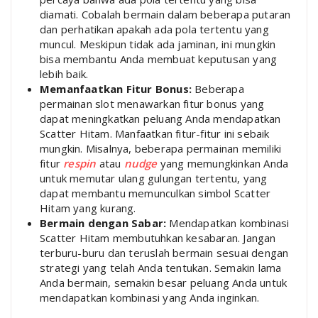
diamati. Cobalah bermain dalam beberapa putaran
dan perhatikan apakah ada pola tertentu yang
muncul. Meskipun tidak ada jaminan, ini mungkin
bisa membantu Anda membuat keputusan yang
lebih baik.
Memanfaatkan Fitur Bonus:
Beberapa
permainan slot menawarkan fitur bonus yang
dapat meningkatkan peluang Anda mendapatkan
Scatter Hitam. Manfaatkan fitur-fitur ini sebaik
mungkin. Misalnya, beberapa permainan memiliki
fitur
respin
atau
nudge
yang memungkinkan Anda
untuk memutar ulang gulungan tertentu, yang
dapat membantu memunculkan simbol Scatter
Hitam yang kurang.
Bermain dengan Sabar:
Mendapatkan kombinasi
Scatter Hitam membutuhkan kesabaran. Jangan
terburu-buru dan teruslah bermain sesuai dengan
strategi yang telah Anda tentukan. Semakin lama
Anda bermain, semakin besar peluang Anda untuk
mendapatkan kombinasi yang Anda inginkan.