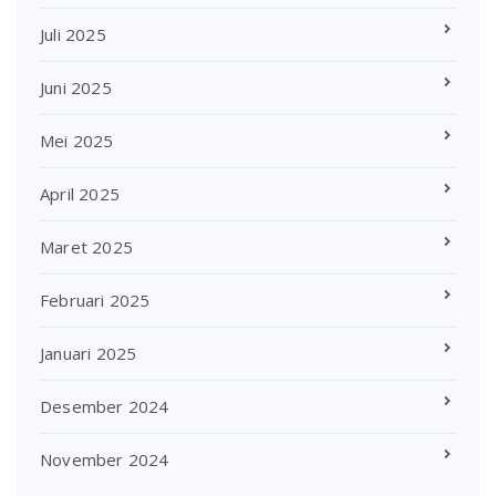
Juli 2025
Juni 2025
Mei 2025
April 2025
Maret 2025
Februari 2025
Januari 2025
Desember 2024
November 2024