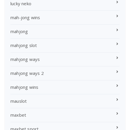
lucky neko
mah-jong wins
mahjong
mahjong slot
mahjong ways
mahjong ways 2
mahjong wins
mauslot
maxbet
maxbet sport