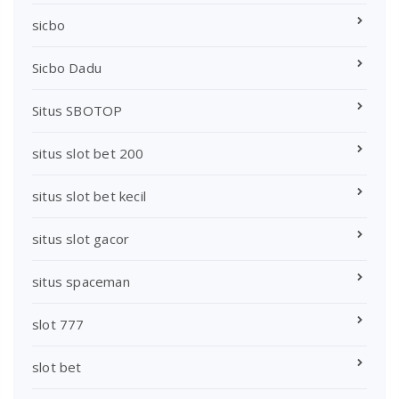
sicbo
Sicbo Dadu
Situs SBOTOP
situs slot bet 200
situs slot bet kecil
situs slot gacor
situs spaceman
slot 777
slot bet