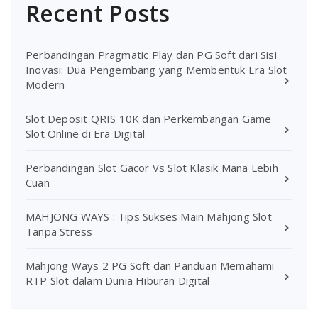
Recent Posts
Perbandingan Pragmatic Play dan PG Soft dari Sisi
Inovasi: Dua Pengembang yang Membentuk Era Slot
Modern
Slot Deposit QRIS 10K dan Perkembangan Game
Slot Online di Era Digital
Perbandingan Slot Gacor Vs Slot Klasik Mana Lebih
Cuan
MAHJONG WAYS : Tips Sukses Main Mahjong Slot
Tanpa Stress
Mahjong Ways 2 PG Soft dan Panduan Memahami
RTP Slot dalam Dunia Hiburan Digital