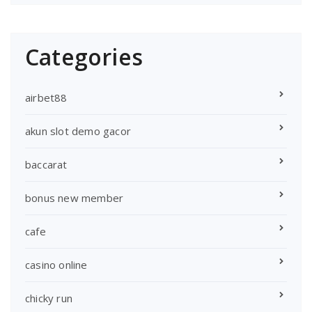
Categories
airbet88
akun slot demo gacor
baccarat
bonus new member
cafe
casino online
chicky run