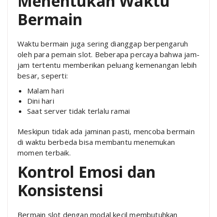
Menentukan Waktu
Bermain
Waktu bermain juga sering dianggap berpengaruh
oleh para pemain slot. Beberapa percaya bahwa jam-
jam tertentu memberikan peluang kemenangan lebih
besar, seperti:
Malam hari
Dini hari
Saat server tidak terlalu ramai
Meskipun tidak ada jaminan pasti, mencoba bermain
di waktu berbeda bisa membantu menemukan
momen terbaik.
Kontrol Emosi dan
Konsistensi
Bermain slot dengan modal kecil membutuhkan