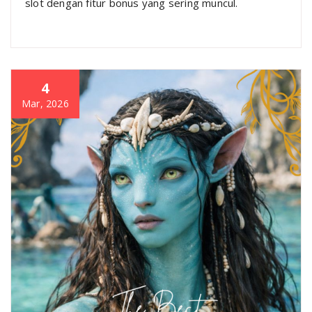
slot dengan fitur bonus yang sering muncul.
4
Mar, 2026