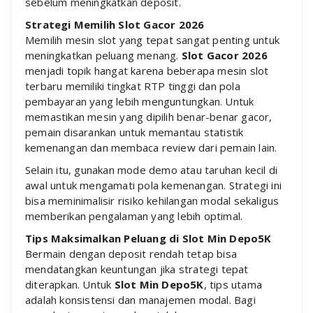
sebelum meningkatkan deposit.
Strategi Memilih Slot Gacor 2026
Memilih mesin slot yang tepat sangat penting untuk
meningkatkan peluang menang.
Slot Gacor 2026
menjadi topik hangat karena beberapa mesin slot
terbaru memiliki tingkat RTP tinggi dan pola
pembayaran yang lebih menguntungkan. Untuk
memastikan mesin yang dipilih benar-benar gacor,
pemain disarankan untuk memantau statistik
kemenangan dan membaca review dari pemain lain.
Selain itu, gunakan mode demo atau taruhan kecil di
awal untuk mengamati pola kemenangan. Strategi ini
bisa meminimalisir risiko kehilangan modal sekaligus
memberikan pengalaman yang lebih optimal.
Tips Maksimalkan Peluang di Slot Min Depo5K
Bermain dengan deposit rendah tetap bisa
mendatangkan keuntungan jika strategi tepat
diterapkan. Untuk
Slot Min Depo5K
, tips utama
adalah konsistensi dan manajemen modal. Bagi