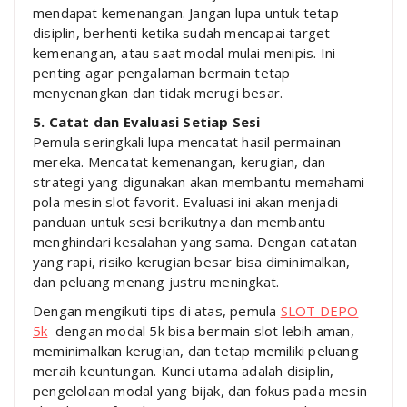
mendapat kemenangan. Jangan lupa untuk tetap
disiplin, berhenti ketika sudah mencapai target
kemenangan, atau saat modal mulai menipis. Ini
penting agar pengalaman bermain tetap
menyenangkan dan tidak merugi besar.
5. Catat dan Evaluasi Setiap Sesi
Pemula seringkali lupa mencatat hasil permainan
mereka. Mencatat kemenangan, kerugian, dan
strategi yang digunakan akan membantu memahami
pola mesin slot favorit. Evaluasi ini akan menjadi
panduan untuk sesi berikutnya dan membantu
menghindari kesalahan yang sama. Dengan catatan
yang rapi, risiko kerugian besar bisa diminimalkan,
dan peluang menang justru meningkat.
Dengan mengikuti tips di atas, pemula
SLOT DEPO
5k
dengan modal 5k bisa bermain slot lebih aman,
meminimalkan kerugian, dan tetap memiliki peluang
meraih keuntungan. Kunci utama adalah disiplin,
pengelolaan modal yang bijak, dan fokus pada mesin