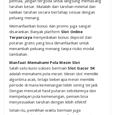
pemula, jangan tergoda untuk langsung memasang
taruhan besar. Mulailah dari taruhan minimal dan
naikkan taruhan secara bertahap sesuai dengan
peluang menang.
Memanfaatkan bonus dan promo juga sangat
disarankan. Banyak platform
Slot Online
Terpercaya
menyediakan bonus deposit dan
putaran gratis yang bisa dimanfaatkan untuk
menambah peluang menang tanpa risiko modal
tambahan.
Manfaat Memahami Pola Mesin Slot
Salah satu kunci sukses bermain
Slot Gacor 5K
adalah memahami pola mesin. Mesin slot memiliki
algoritma acak, tetapi beberapa mesin memiliki
periode di mana kemenangan lebih sering terjadi.
Dengan mencatat hasil putaran sebelumnya dan
mempelajari pola kemenangan, pemain bisa
menyesuaikan taruhan dengan lebih efektif.
Selain itu, pemilihan waktu bermain juga