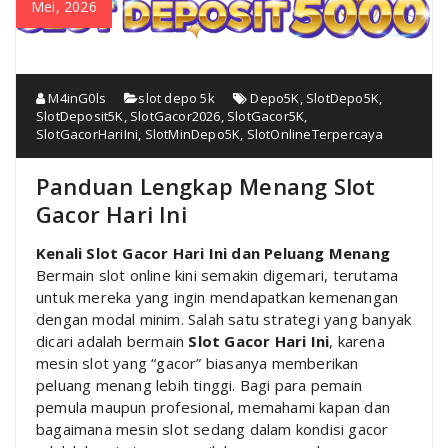
Mei, 2026
M4inG0ls
slot depo 5k
Depo5K
,
SlotDepo5K
,
SlotDeposit5K
,
SlotGacor2026
,
SlotGacor5K
,
SlotGacorHariIni
,
SlotMinDepo5K
,
SlotOnlineTerpercaya
Panduan Lengkap Menang Slot
Gacor Hari Ini
Kenali Slot Gacor Hari Ini dan Peluang Menang
Bermain slot online kini semakin digemari, terutama
untuk mereka yang ingin mendapatkan kemenangan
dengan modal minim. Salah satu strategi yang banyak
dicari adalah bermain
Slot Gacor Hari Ini
, karena
mesin slot yang “gacor” biasanya memberikan
peluang menang lebih tinggi. Bagi para pemain
pemula maupun profesional, memahami kapan dan
bagaimana mesin slot sedang dalam kondisi gacor