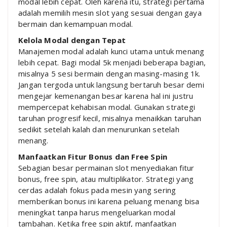
modal lebih cepat. Oleh karena itu, strategi pertama
adalah memilih mesin slot yang sesuai dengan gaya
bermain dan kemampuan modal.
Kelola Modal dengan Tepat
Manajemen modal adalah kunci utama untuk menang
lebih cepat. Bagi modal 5k menjadi beberapa bagian,
misalnya 5 sesi bermain dengan masing-masing 1k.
Jangan tergoda untuk langsung bertaruh besar demi
mengejar kemenangan besar karena hal ini justru
mempercepat kehabisan modal. Gunakan strategi
taruhan progresif kecil, misalnya menaikkan taruhan
sedikit setelah kalah dan menurunkan setelah
menang.
Manfaatkan Fitur Bonus dan Free Spin
Sebagian besar permainan slot menyediakan fitur
bonus, free spin, atau multiplikator. Strategi yang
cerdas adalah fokus pada mesin yang sering
memberikan bonus ini karena peluang menang bisa
meningkat tanpa harus mengeluarkan modal
tambahan. Ketika free spin aktif, manfaatkan