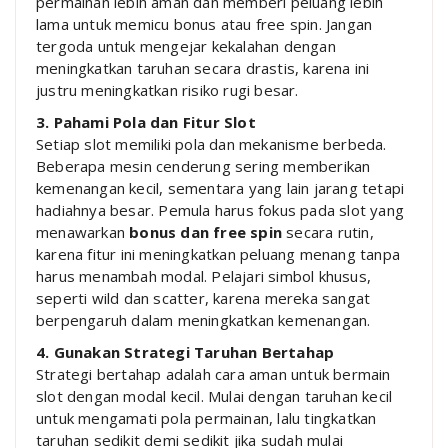
permainan lebih aman dan memberi peluang lebih
lama untuk memicu bonus atau free spin. Jangan
tergoda untuk mengejar kekalahan dengan
meningkatkan taruhan secara drastis, karena ini
justru meningkatkan risiko rugi besar.
3. Pahami Pola dan Fitur Slot
Setiap slot memiliki pola dan mekanisme berbeda.
Beberapa mesin cenderung sering memberikan
kemenangan kecil, sementara yang lain jarang tetapi
hadiahnya besar. Pemula harus fokus pada slot yang
menawarkan
bonus dan free spin
secara rutin,
karena fitur ini meningkatkan peluang menang tanpa
harus menambah modal. Pelajari simbol khusus,
seperti wild dan scatter, karena mereka sangat
berpengaruh dalam meningkatkan kemenangan.
4. Gunakan Strategi Taruhan Bertahap
Strategi bertahap adalah cara aman untuk bermain
slot dengan modal kecil. Mulai dengan taruhan kecil
untuk mengamati pola permainan, lalu tingkatkan
taruhan sedikit demi sedikit jika sudah mulai