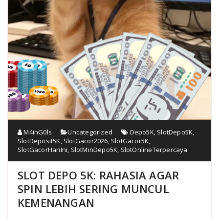
M4inG0ls
Uncategorized
Depo5K
,
SlotDepo5K
,
SlotDeposit5K
,
SlotGacor2026
,
SlotGacor5K
,
SlotGacorHariIni
,
SlotMinDepo5K
,
SlotOnlineTerpercaya
SLOT DEPO 5K: RAHASIA AGAR
SPIN LEBIH SERING MUNCUL
KEMENANGAN