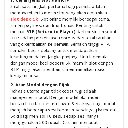
1. Kenali Jenis Slot dan RTP
Salah satu langkah pertama bagi pemula adalah
memahami jenis mesin slot yang akan dimainkan.
slot depo 5k
Slot online memiliki berbagai tema,
jumlah paylines, dan fitur bonus. Penting untuk
melihat
RTP (Return to Player)
dari mesin tersebut.
RTP adalah persentase teoretis dari total taruhan
yang dikembalikan ke pemain. Semakin tinggi RTP,
semakin besar peluang untuk mendapatkan
keuntungan dalam jangka panjang. Untuk pemula
dengan modal kecil seperti 5k, memilih slot dengan
RTP tinggi akan membantu meminimalkan risiko
kerugian besar.
2. Atur Modal dengan Bijak
Rahasia utama agar tidak cepat rugi adalah
manajemen modal. Dengan modal 5k, hindari
bertaruh terlalu besar di awal. Sebaiknya bagi modal
menjadi beberapa sesi bermain. Misalnya, jika modal
5k dibagi menjadi 10 sesi, setiap sesi hanya
menggunakan 500 rupiah. Cara ini membuat