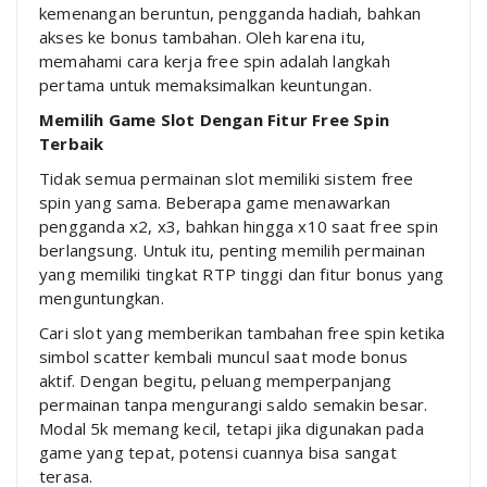
kemenangan beruntun, pengganda hadiah, bahkan
akses ke bonus tambahan. Oleh karena itu,
memahami cara kerja free spin adalah langkah
pertama untuk memaksimalkan keuntungan.
Memilih Game Slot Dengan Fitur Free Spin
Terbaik
Tidak semua permainan slot memiliki sistem free
spin yang sama. Beberapa game menawarkan
pengganda x2, x3, bahkan hingga x10 saat free spin
berlangsung. Untuk itu, penting memilih permainan
yang memiliki tingkat RTP tinggi dan fitur bonus yang
menguntungkan.
Cari slot yang memberikan tambahan free spin ketika
simbol scatter kembali muncul saat mode bonus
aktif. Dengan begitu, peluang memperpanjang
permainan tanpa mengurangi saldo semakin besar.
Modal 5k memang kecil, tetapi jika digunakan pada
game yang tepat, potensi cuannya bisa sangat
terasa.