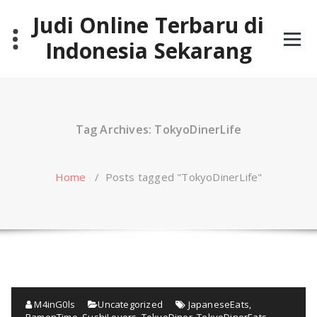
Skip
Judi Online Terbaru di
to
content
Indonesia Sekarang
Tag Archives: TokyoDinerLife
Home
/
Posts tagged "TokyoDinerLife"
M4inG0ls
Uncategorized
JapaneseEats
,
RamenTime
,
SushiLovers
,
TokyoDiner
,
TokyoDinerEats
,