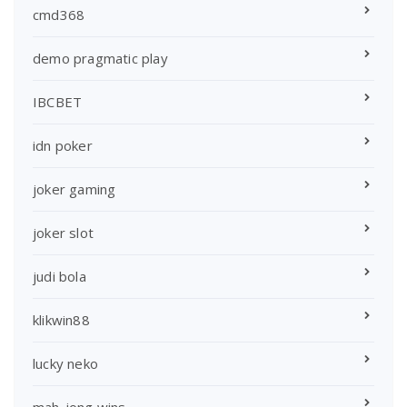
cmd368
demo pragmatic play
IBCBET
idn poker
joker gaming
joker slot
judi bola
klikwin88
lucky neko