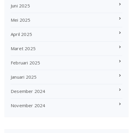
Juni 2025
Mei 2025
April 2025
Maret 2025
Februari 2025
Januari 2025
Desember 2024
November 2024