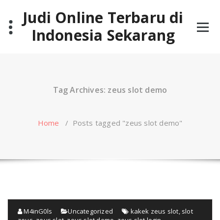
Skip
Judi Online Terbaru di
to
content
Indonesia Sekarang
Tag Archives: zeus slot demo
Home
/
Posts tagged "zeus slot demo"
M4inG0ls
Uncategorized
kakek zeus slot
,
slot
zeus
,
zeus slot
,
zeus slot demo
,
zeus slot login