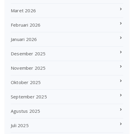
Maret 2026
Februari 2026
Januari 2026
Desember 2025
November 2025
Oktober 2025
September 2025
Agustus 2025
Juli 2025