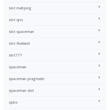
slot mahjong
slot qris
slot spaceman
slot thailand
slot777
spaceman
spaceman pragmatic
spaceman slot
spbo