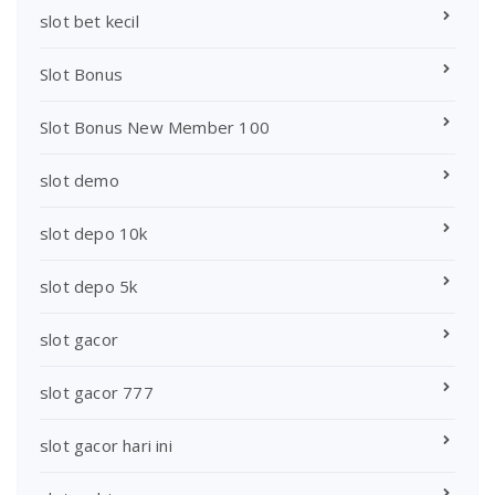
slot bet kecil
Slot Bonus
Slot Bonus New Member 100
slot demo
slot depo 10k
slot depo 5k
slot gacor
slot gacor 777
slot gacor hari ini