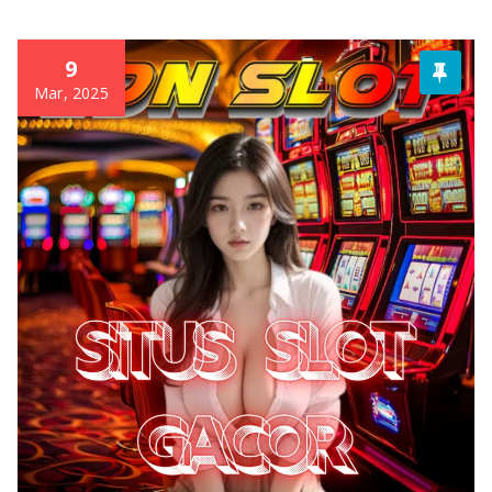
9
Mar, 2025