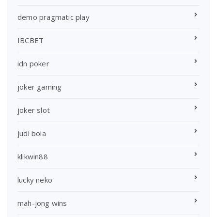
demo pragmatic play
IBCBET
idn poker
joker gaming
joker slot
judi bola
klikwin88
lucky neko
mah-jong wins