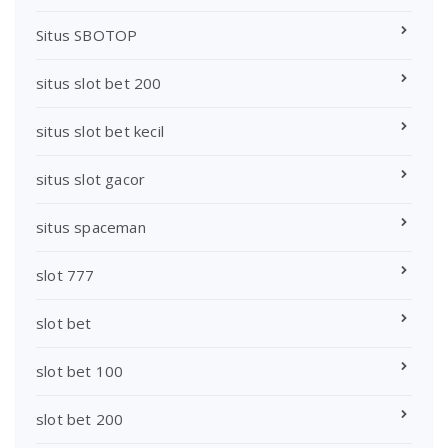
Situs SBOTOP
situs slot bet 200
situs slot bet kecil
situs slot gacor
situs spaceman
slot 777
slot bet
slot bet 100
slot bet 200