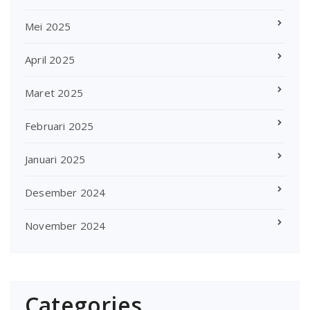
Mei 2025
April 2025
Maret 2025
Februari 2025
Januari 2025
Desember 2024
November 2024
Categories