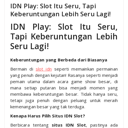
IDN Play: Slot Itu Seru, Tapi
Keberuntungan Lebih Seru Lagi!
IDN Play: Slot Itu Seru,
Tapi Keberuntungan Lebih
Seru Lagi!
Keberuntungan yang Berbeda dari Biasanya
Bermain di
slot idn
seperti memainkan permainan
yang penuh dengan kejutan! Rasanya seperti menjadi
pemain utama dalam acara game show besar, di
mana setiap putaran bisa menjadi momen yang
membawa keberuntungan besar. Tidak hanya seru,
tetapi juga penuh dengan peluang untuk meraih
kemenangan besar yang tak terduga.
Kenapa Harus Pilih Situs IDN Slot?
Berbicara tentang
situs IDN Slot
, pastinya ada