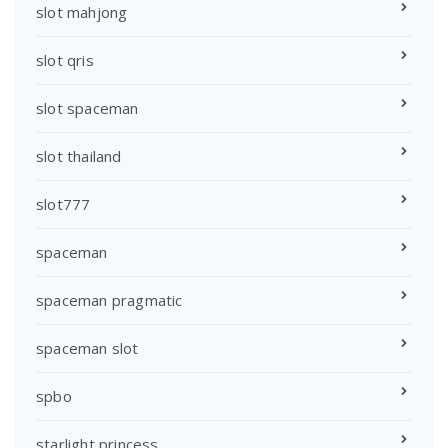
slot mahjong
slot qris
slot spaceman
slot thailand
slot777
spaceman
spaceman pragmatic
spaceman slot
spbo
starlight princess