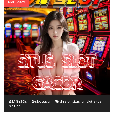
Mar, 2025
M4inG0ls
slot gacor
dn slot
,
situs idn slot
,
situs
slot idn