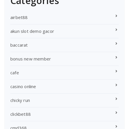
Categories
airbet88
akun slot demo gacor
baccarat
bonus new member
cafe
casino online
chicky run
clickbet88
cmd368